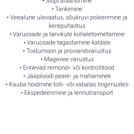
• Slopi äraandmine
• Tankimine
• Veealune ülevaatus, sõukruvi poleerimine ja
kerepuhastus
• Varuosade ja tarvikute kohaletoimetamine
• Varuosade tagastamine kaldale
• Toidumoon ja proviandivarustus
• Magevee varustus
• Erinevad remondi- või kontrollitööd
• Jääpiloodi peale- ja mahaminek
• Kauba hoidmine tolli- või vabalao tingimustes
• Ekspedeerimine ja lennutransport