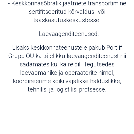
- Keskkonnasõbralik jäätmete transportimine
sertifitseeritud kõrvaldus- või
taaskasutuskeskustesse.
- Laevaagenditeenused.
Lisaks keskkonnateenustele pakub Portlif
Grupp OÜ ka täielikku laevaagenditeenust nii
sadamates kui ka reidil. Tegutsedes
laevaomanike ja operaatorite nimel,
koordineerime kõiki vajalikke halduslikke,
tehnilisi ja logistilisi protsesse.