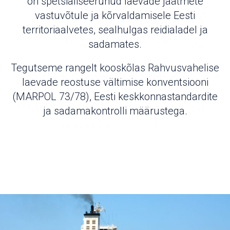
on spetsialiseerunud laevade jäätmete
vastuvõtule ja kõrvaldamisele Eesti
territoriaalvetes, sealhulgas reidialadel ja
sadamates.
Tegutseme rangelt kooskõlas Rahvusvahelise
laevade reostuse vältimise konventsiooni
(MARPOL 73/78), Eesti keskkonnastandardite
ja sadamakontrolli määrustega.