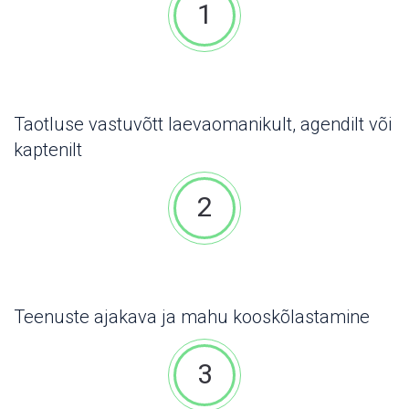
1
Taotluse vastuvõtt laevaomanikult, agendilt või
kaptenilt
2
Teenuste ajakava ja mahu kooskõlastamine
3